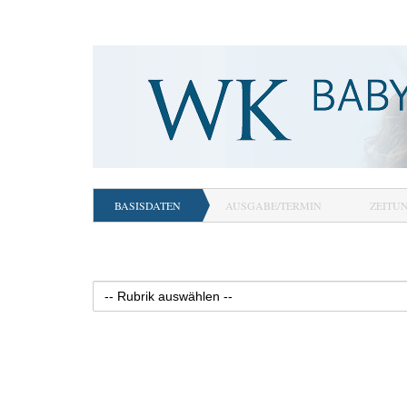
BASISDATEN
AUSGABE/TERMIN
ZEITU